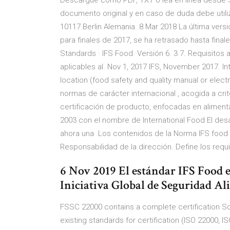
Descargue como PDF, TXT o lea en línea desde Sc
documento original y en caso de duda debe u
10117 Berlin Alemania. 8 Mar 2018 La última versi
para finales de 2017, se ha retrasado hasta fina
Standards · IFS Food ·Versión 6. 3 7. Requisitos 
aplicables al. Nov 1, 2017 IFS, November 2017. In
location (food safety and quality manual or elect
normas de carácter internacional , acogida a cr
certificación de producto, enfocadas en alimenta
2003 con el nombre de International Food El desar
ahora una Los contenidos de la Norma IFS food :
Responsabilidad de la dirección. Define los requi
6 Nov 2019 El estándar IFS Food 
Iniciativa Global de Seguridad Al
FSSC 22000 contains a complete certification
existing standards for certification (ISO 22000, 