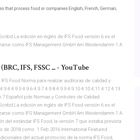
ies that process food or companies English, French, German,
ribd La edición en inglés de IFS Food versión 6 es el
tilizarse como IFS Management GmbH Am Weidendamm 1 A
BRC, IFS, FSSC ... - YouTube
 IFS Food Norma para realizar auditoras de calidad y
9.4 4.9.5 4.9.6 4.9.7 4.9.8 4.9.9 4.9.10 4.10 4.11 4.12 4.13
n 7 Español pde Normas y Controles de Calidad.
ribd La edición en inglés de IFS Food versión 6 es el
tilizarse como IFS Management GmbH Am Weidendamm 1 A
ón del estándar IFS Food, la versión 7 que estaba prevista
les de 2018 como 1 Feb 2016 International Featured
adicionales del actual protocolo de la norma IFS Food,