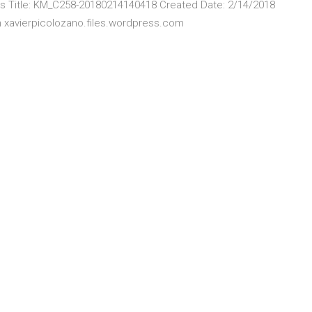
 Title: KM_C258-20180214140418 Created Date: 2/14/2018
m xavierpicolozano.files.wordpress.com