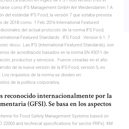
ribd La edición en inglés de IFS Food versión 6 es el
tilizarse como IFS Management GmbH Am Weidendamm 1 A
ón del estándar IFS Food, la versión 7 que estaba prevista
les de 2018 como 1 Feb 2016 International Featured
adicionales del actual protocolo de la norma IFS Food,
ternational Featured Standards · IFS Food · Version 6.1. 7
ronic docu-. Las IFS (International Featured Standards), son
iterios de acreditación basados en la norma EN 45011 de
ción, productos y servicios.​. Fueron creadas en el año
rollo de la nueva versión de la IFS-Food, versión 5, es
 Los requisitos de la norma se dividen en:
sitos de la política corporativa,
es reconocido internacionalmente por la
imentaria (GFSI). Se basa en los aspectos
 Scheme for Food Safety Management Systems based on
ISO 22003 and technical specifications for sector PRPs). KM