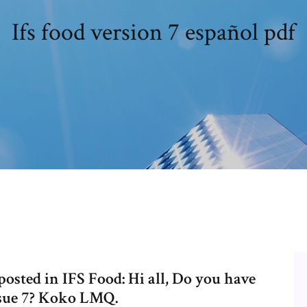
Ifs food version 7 español pdf
posted in IFS Food: Hi all, Do you have
ssue 7? Koko LMQ.