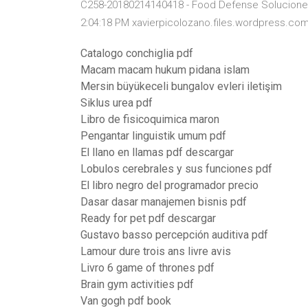
C258-20180214140418 - Food Defense Soluciones
2:04:18 PM xavierpicolozano.files.wordpress.co
Catalogo conchiglia pdf
Macam macam hukum pidana islam
Mersin büyükeceli bungalov evleri iletişim
Siklus urea pdf
Libro de fisicoquimica maron
Pengantar linguistik umum pdf
El llano en llamas pdf descargar
Lobulos cerebrales y sus funciones pdf
El libro negro del programador precio
Dasar dasar manajemen bisnis pdf
Ready for pet pdf descargar
Gustavo basso percepción auditiva pdf
Lamour dure trois ans livre avis
Livro 6 game of thrones pdf
Brain gym activities pdf
Van gogh pdf book