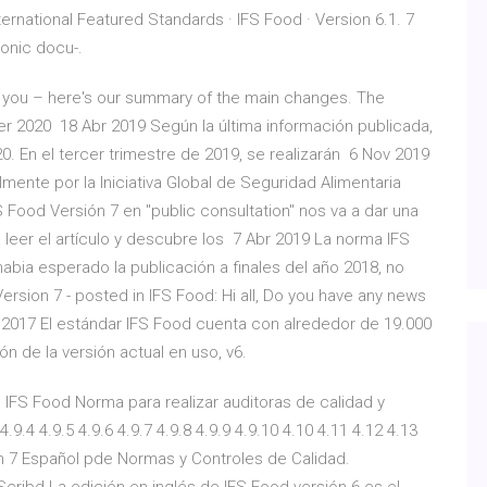
ternational Featured Standards · IFS Food · Version 6.1. 7
ronic docu-.
or you – here's our summary of the main changes. The
er 2020 18 Abr 2019 Según la última información publicada,
20. En el tercer trimestre de 2019, se realizarán 6 Nov 2019
mente por la Iniciativa Global de Seguridad Alimentaria
Food Versión 7 en "public consultation" nos va a dar una
 a leer el artículo y descubre los 7 Abr 2019 La norma IFS
habia esperado la publicación a finales del año 2018, no
rsion 7 - posted in IFS Food: Hi all, Do you have any news
 2017 El estándar IFS Food cuenta con alrededor de 19.000
n de la versión actual en uso, v6.
 IFS Food Norma para realizar auditoras de calidad y
9.4 4.9.5 4.9.6 4.9.7 4.9.8 4.9.9 4.9.10 4.10 4.11 4.12 4.13
n 7 Español pde Normas y Controles de Calidad.