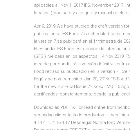
aplicables al. Nov 1, 2017 IFS, November 2017. In
location (food safety and quality manual or elect
Apr 9, 2019 We have studied the draft version f
publication of IFS Food 7 is scheduled for summ
la versión 7 se publicará en el 1r trimestre de 20
El estándar IFS Food es reconocido internacional
(GFSI). Se basa en los aspectos 14 Nov 2019 IFS 
idea de por donde irá la versión definitiva, entra
Food retrasó su publicación en la versión 7 . Se 
llegó y se nos comunicó Jan 20, 2019 IFS Food Ve
for the new IFS Food Issue 7? Koko LMQ. 15 Ago
certificados, constantemente desde la publicació
Download as PDF, TXT or read online from Scribd
seguridad alimentaria de productos alimenticios 4.
4.14 4.15 4.16 4.17 Descargar Norma BRC Versió