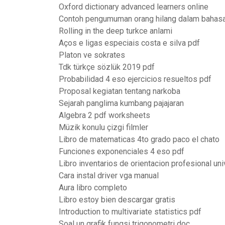
Oxford dictionary advanced learners online
Contoh pengumuman orang hilang dalam bahasa 
Rolling in the deep turkce anlami
Aços e ligas especiais costa e silva pdf
Platon ve sokrates
Tdk türkçe sözlük 2019 pdf
Probabilidad 4 eso ejercicios resueltos pdf
Proposal kegiatan tentang narkoba
Sejarah panglima kumbang pajajaran
Algebra 2 pdf worksheets
Müzik konulu çizgi filmler
Libro de matematicas 4to grado paco el chato
Funciones exponenciales 4 eso pdf
Libro inventarios de orientacion profesional uni
Cara instal driver vga manual
Aura libro completo
Libro estoy bien descargar gratis
Introduction to multivariate statistics pdf
Soal un grafik fungsi trigonometri doc