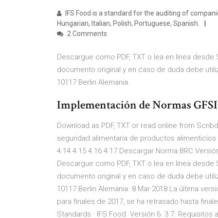
IFS Food is a standard for the auditing of compan
Hungarian, Italian, Polish, Portuguese, Spanish.
2 Comments
Descargue como PDF, TXT o lea en línea desde Sc
documento original y en caso de duda debe u
10117 Berlin Alemania.
Implementación de Normas GFSI (
Download as PDF, TXT or read online from Scribd
seguridad alimentaria de productos alimenticios 4.
4.14 4.15 4.16 4.17 Descargar Norma BRC Versió
Descargue como PDF, TXT o lea en línea desde Sc
documento original y en caso de duda debe u
10117 Berlin Alemania. 8 Mar 2018 La última versi
para finales de 2017, se ha retrasado hasta fina
Standards · IFS Food ·Versión 6. 3 7. Requisitos 