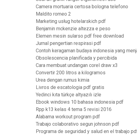
Camera mortuaria certosa bologna telefono
Maldito romeo 2
Marketing usług hotelarskich pdf
Benjamin mckenzie altezza e peso
Elemen mesin sularso pdf free download
Jurnal pengertian respirasi pdf
Contoh keragaman budaya indonesia yang menj
Obsolescencia planificada y percibida
Cara membuat undangan corel draw x3
Convertir 200 litros a kilogramos
Urea dengan rumus kimia
Livros de escatologia pdf gratis
Yedinci kıta türkçe altyazılı izle
Ebook windows 10 bahasa indonesia pdf
Rpp k13 kelas 4 tema 5 revisi 2016
Alabama workout program pdf
Trabajo colaborativo segun johnson pdf
Programa de seguridad y salud en el trabajo pd