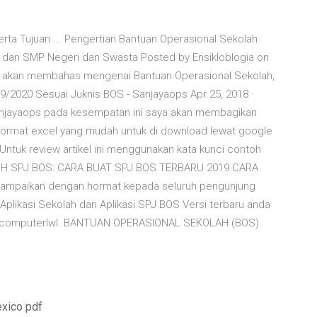
rta Tujuan ... Pengertian Bantuan Operasional Sekolah
 dan SMP Negeri dan Swasta Posted by Ensikloblogia on
ita akan membahas mengenai Bantuan Operasional Sekolah,
/2020 Sesuai Juknis BOS - Sanjayaops Apr 25, 2018 ·
anjayaops pada kesempatan ini saya akan membagikan
format excel yang mudah untuk di download lewat google
i. Untuk review artikel ini menggunakan kata kunci contoh
OH SPJ BOS: CARA BUAT SPJ BOS TERBARU 2019 CARA
ampaikan dengan hormat kepada seluruh pengunjung
Aplikasi Sekolah dan Aplikasi SPJ BOS Versi terbaru anda
ivacomputerlwl. BANTUAN OPERASIONAL SEKOLAH (BOS)
exico pdf