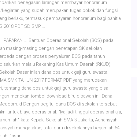
mbahkan penegasan larangan membayar honorarium
s/kegiatan yang sudah merupakan tugas pokok dan fungsi
yang berlaku, termasuk pembayaran honorarium bagi panitia
OS 2018 PDF SD SMP …
APARAN ... Bantuan Operasional Sekolah (BOS) pada
kolah masing-masing dengan penetapan SK sekolah
 berbeda dengan proses penyaluran BOS pada tahun
 disalurkan melalu Rekening Kas Umum Daerah (RKUD)
Sekolah Dasar inilah dana bos untuk gaji guru swasta.
MP SMA SMK TAHUN 2017 FORMAT PDF yang merupakan
i, tentang dana bos untuk gaji guru swasta yang bisa
engan menekan tombol download biru dibawah ini. Dana
 Medcom.id Dengan begitu, dana BOS di sekolah tersebut
 untuk biaya operasional. "Iya jadi tinggal operasional aja,
g umumlah," kata Kepala Sekolah SMA 3 Jakarta, Adriansyah
ansyah mengatakan, total guru di sekolahnya berjumlah 64
olah Dasar