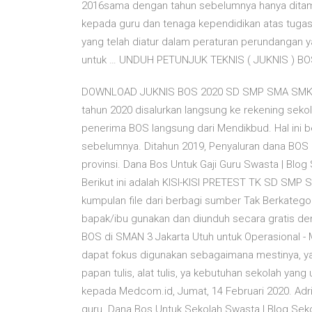
2016sama dengan tahun sebelumnya hanya dita
kepada guru dan tenaga kependidikan atas tuga
yang telah diatur dalam peraturan perundangan 
untuk … UNDUH PETUNJUK TEKNIS ( JUKNIS ) B
DOWNLOAD JUKNIS BOS 2020 SD SMP SMA SMK | P
tahun 2020 disalurkan langsung ke rekening se
penerima BOS langsung dari Mendikbud. Hal ini
sebelumnya. Ditahun 2019, Penyaluran dana BOS
provinsi. Dana Bos Untuk Gaji Guru Swasta | Blog 
Berikut ini adalah KISI-KISI PRETEST TK SD S
kumpulan file dari berbagi sumber Tak Berkategor
bapak/ibu gunakan dan diunduh secara gratis d
BOS di SMAN 3 Jakarta Utuh untuk Operasional -
dapat fokus digunakan sebagaimana mestinya, yakni
papan tulis, alat tulis, ya kebutuhan sekolah yan
kepada Medcom.id, Jumat, 14 Februari 2020. Adri
guru. Dana Bos Untuk Sekolah Swasta | Blog Sek