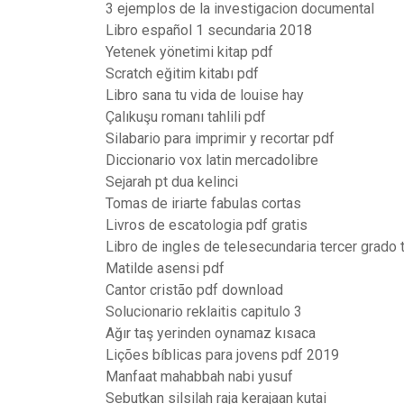
3 ejemplos de la investigacion documental
Libro español 1 secundaria 2018
Yetenek yönetimi kitap pdf
Scratch eğitim kitabı pdf
Libro sana tu vida de louise hay
Çalıkuşu romanı tahlili pdf
Silabario para imprimir y recortar pdf
Diccionario vox latin mercadolibre
Sejarah pt dua kelinci
Tomas de iriarte fabulas cortas
Livros de escatologia pdf gratis
Libro de ingles de telesecundaria tercer grado
Matilde asensi pdf
Cantor cristão pdf download
Solucionario reklaitis capitulo 3
Ağır taş yerinden oynamaz kısaca
Lições bíblicas para jovens pdf 2019
Manfaat mahabbah nabi yusuf
Sebutkan silsilah raja kerajaan kutai