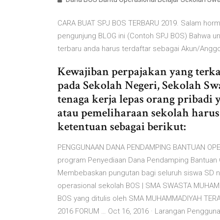
CARA BUAT SPJ BOS TERBARU 2019. Salam horma
pengunjung BLOG ini (Contoh SPJ BOS) Bahwa untu
terbaru anda harus terdaftar sebagai Akun/Anggo
Kewajiban perpajakan yang terk
pada Sekolah Negeri, Sekolah S
tenaga kerja lepas orang pribad
atau pemeliharaan sekolah haru
ketentuan sebagai berikut:
PENGGUNAAN DANA PENDAMPING BANTUAN OPER
program Penyediaan Dana Pendamping Bantuan Ope
Membebaskan pungutan bagi seluruh siswa SD n
operasional sekolah BOS | SMA SWASTA MUHAM
BOS yang ditulis oleh SMA MUHAMMADIYAH TE
2016 FORUM … Oct 16, 2016 · Larangan Penggun