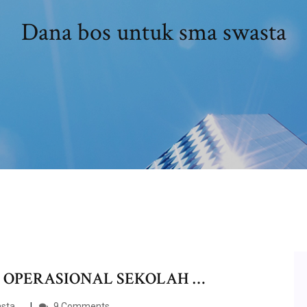
Dana bos untuk sma swasta
 OPERASIONAL SEKOLAH …
ta ...
9 Comments