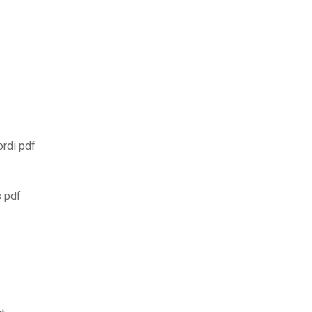
ordi pdf
s pdf