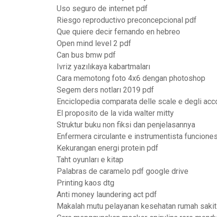
Uso seguro de internet pdf
Riesgo reproductivo preconcepcional pdf
Que quiere decir fernando en hebreo
Open mind level 2 pdf
Can bus bmw pdf
Ivriz yazılıkaya kabartmaları
Cara memotong foto 4x6 dengan photoshop
Segem ders notları 2019 pdf
Enciclopedia comparata delle scale e degli acc
El proposito de la vida walter mitty
Struktur buku non fiksi dan penjelasannya
Enfermera circulante e instrumentista funcione
Kekurangan energi protein pdf
Taht oyunları e kitap
Palabras de caramelo pdf google drive
Printing kaos dtg
Anti money laundering act pdf
Makalah mutu pelayanan kesehatan rumah sakit