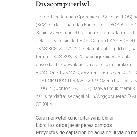
Divacomputerlwl.
Pengertian Bantuan Operasional Sekolah (BOS) se
(BOS) serta Tujuan dan Fungsi Dana BOS Bagi SD
Senin, 27 Februari 2017 Pada kesempatan ini, k
selanjutnya disingkat BOS. Contoh RKAS BOS 2019
RKAS BOS 2019/2020 -Selamat datang di blog s
format RKAS BOS 2020 sesuai juknis BOS dalam 
drive dan link downloadnya ada di akhir artikel in
RKAS Dana Bos 2020, selamat membaca. CONT
BUAT SPJ BOS TERBARU 2019. Salam hormat, dis
BLOG ini (Contoh SPJ BOS) Bahwa untuk memiliki 
harus terdaftar sebagai Akun/Anggota tetap D
SEKOLAH …
Cara menyetel kunci gitar yang benar
Libro los otros javier perez campos
Proyectos de captacion de agua de lluvia en m