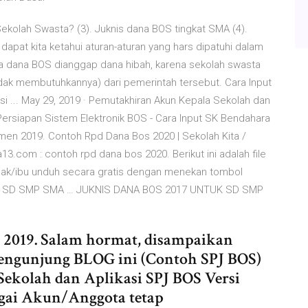
ekolah Swasta? (3). Juknis dana BOS tingkat SMA (4).
dapat kita ketahui aturan-aturan yang hars dipatuhi dalam
ta dana BOS dianggap dana hibah, karena sekolah swasta
dak membutuhkannya) dari pemerintah tersebut. Cara Input
 ... May 29, 2019 · Pemutakhiran Akun Kepala Sekolah dan
ersiapan Sistem Elektronik BOS - Cara Input SK Bendahara
en 2019. Contoh Rpd Dana Bos 2020 | Sekolah Kita /
13.com : contoh rpd dana bos 2020. Berikut ini adalah file
pak/ibu unduh secara gratis dengan menekan tombol
2020 SD SMP SMA … JUKNIS DANA BOS 2017 UNTUK SD SMP
19. Salam hormat, disampaikan
engunjung BLOG ini (Contoh SPJ BOS)
ekolah dan Aplikasi SPJ BOS Versi
bagai Akun/Anggota tetap