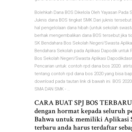
Bolehkah Dana BOS Dikelola Oleh Yayasan Pada S
Juknis dana BOS tingkat SMK Dari juknis tersebut 
hal pengelolaan dana hibah (untuk sekolah swas
berhak mengembalikan dana BOS tersebut jika ti
SK Bendahara Bos Sekolah Negeri/Swasta Aplikasi
Bendahara Sekolah pada Aplikasi Dapodik untuk P
Bos Sekolah Negeri/Swasta Aplikasi Dapodikdasm
Pencarian untuk: contoh rpd dana bos 2020. atirta
tentang contoh rpd dana bos 2020 yang bisa ba
download pada tautan link di bawah ini. BOS 
SMA DAN SMK - …
CARA BUAT SPJ BOS TERBARU 20
dengan hormat kepada seluruh p
Bahwa untuk memiliki Aplikasi S
terbaru anda harus terdaftar se