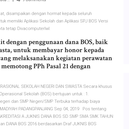
t, disampaikan dengan hormat kepada seluruh
k memiliki Aplikasi Sekolah dan Aplikasi SPJ BOS Versi
ta tetap Divacomputerlwl.
ait dengan penggunaan dana BOS, baik
wasta, untuk membayar honor kepada
i yang melaksanakan kegiatan perawatan
s memotong PPh Pasal 21 dengan
ASIONAL SEKOLAH NEGERI DAN SWASTA Secara khusus
rasional Sekolah (BOS) bertujuan untuk : 1.
egeri dan SMP Negeri/SMP Terbuka terhadap biaya
MADIYAH PADANGPANJANG Sep 04, 2019 · Pos tentang
RAKREDITASI A JUKNIS DANA BOS SD SMP SMA SMK TAHUN
aan DANA BOS 2016 berdasarkan Draf JUKNIS BOS